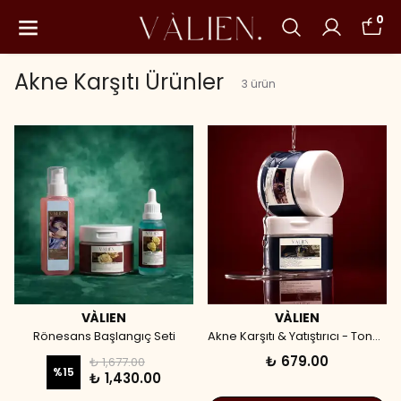
0
Akne Karşıtı Ürünler
3
ürün
VÀLIEN
VÀLIEN
Rönesans Başlangıç Seti
Akne Karşıtı & Yatıştırıcı - Toner Pad (60 Adet)
₺ 679.00
₺ 1,677.00
%
15
₺ 1,430.00