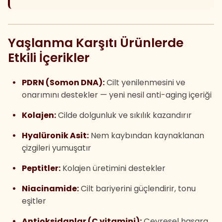
Yaşlanma Karşıtı Ürünlerde
Etkili İçerikler
PDRN (Somon DNA):
Cilt yenilenmesini ve
onarımını destekler — yeni nesil anti-aging içeriği
Kolajen:
Cilde dolgunluk ve sıkılık kazandırır
Hyalüronik Asit:
Nem kaybından kaynaklanan
çizgileri yumuşatır
Peptitler:
Kolajen üretimini destekler
Niacinamide:
Cilt bariyerini güçlendirir, tonu
eşitler
Antioksidanlar (C vitamini):
Çevresel hasara