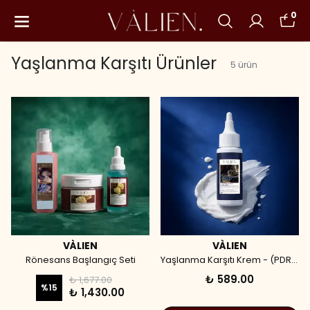
0
Yaşlanma Karşıtı Ürünler
5
ürün
VÀLIEN
VÀLIEN
Rönesans Başlangıç Seti
Yaşlanma Karşıtı Krem - (PDRN) Somon DNA (50 ml)
₺ 589.00
₺ 1,677.00
%
15
₺ 1,430.00