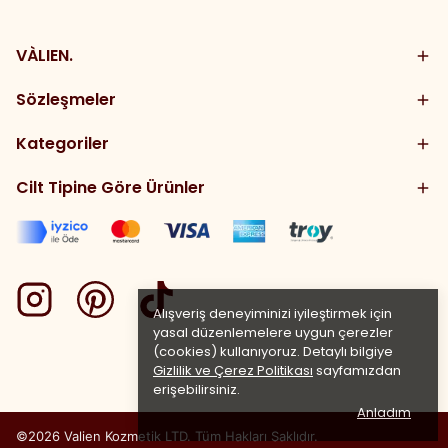
VÀLIEN.
Sözleşmeler
Kategoriler
Cilt Tipine Göre Ürünler
Alışveriş deneyiminizi iyileştirmek için
yasal düzenlemelere uygun çerezler
(cookies) kullanıyoruz. Detaylı bilgiye
Gizlilik ve Çerez Politikası
sayfamızdan
erişebilirsiniz.
Anladım
©2026 Valien Kozmetik LTD. Tüm Hakları Saklıdır.