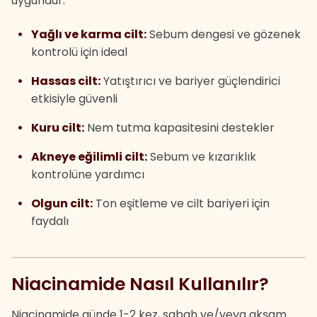
uygundur:
Yağlı ve karma cilt:
Sebum dengesi ve gözenek
kontrolü için ideal
Hassas cilt:
Yatıştırıcı ve bariyer güçlendirici
etkisiyle güvenli
Kuru cilt:
Nem tutma kapasitesini destekler
Akneye eğilimli cilt:
Sebum ve kızarıklık
kontrolüne yardımcı
Olgun cilt:
Ton eşitleme ve cilt bariyeri için
faydalı
Niacinamide Nasıl Kullanılır?
Niacinamide günde 1-2 kez, sabah ve/veya akşam