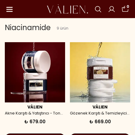
0
Niacinamide
9
ürün
VÀLIEN
VÀLIEN
Akne Karşıtı & Yatıştırıcı - Toner Pad (60 Adet)
Gözenek Karşıtı & Temizleyici - Toner Pad (60 Adet)
₺ 679.00
₺ 669.00