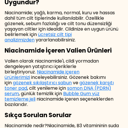
Uygundur?
Niacinamide; yağlı, karma, normal, kuru ve hassas
dahil tüm cilt tiplerinde kullanılabilir. Özellikle
gözenek, sebum fazlalığı ve cilt tonu düzensizliği
yaşayan ciltler için idealdir. Cildinize en uygun ürünü
belirlemek için
ücretsiz cilt tipi
analizimizden
yararlanabilirsiniz.
Niacinamide İçeren Valien Ürünleri
Valien olarak niacinamide'i, cildi yormadan
dengeleyen yatıştırıcı içeriklerle
birleştiriyoruz.
Niacinamide içeren
ürünlerimizi
inceleyebilirsiniz. Gözenek bakımı
için
gözenek sıkılaştırıcı sabun
ve
gözenek karşıtı
toner pad
, cilt yenileme için
somon DNA (PDRN)
serum
, günlük temizlik için
Bubble Gum yüz
temizleme jeli
niacinamide içeren seçeneklerden
bazılarıdır.
Sıkça Sorulan Sorular
Niacinamide nedir?Niacinamide, B3 vitamininin suda